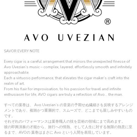
SAVOR EVERY NOTE
Every cigar is a careful arrangement that mirrors the unexpected finesse of
Avo Uvezian’s music – complex, layered, effortlessly smooth and infinitely
approachable.
Each a virtuoso performance, that elevates the cigar maker’s craft into the
realm of art.
From his flair for improvisation, to his passion for travel and infinite
enthusiasm for life, AVO cigars are truly a reflection of Avo… the man.
すべての葉巻は、 Avo Uvezian’s の音楽の予期せぬ繊細さを反映するアレンジ
メントであり、複雑かつ重層的で、スムーズで、どこまでも親しみやすいもの
です。
それぞれのパフォーマンスは葉巻職人の技を芸術の領域にまで高めます。
彼の即興演奏の才能から、旅行への情熱、そして人生に対する無限の熱意に至
るまで、AVOの 葉巻はまさに Avo という人間を表現しています。