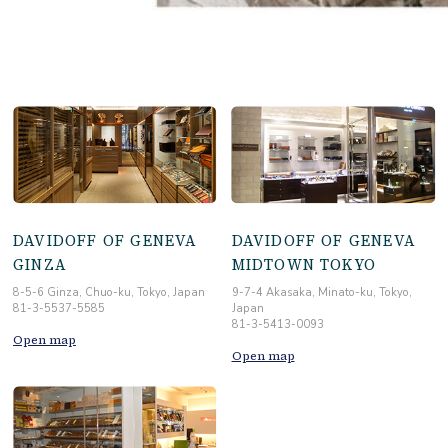
DAVIDOFF OF GENEVA
DAVIDOFF OF GENEVA
GINZA
MIDTOWN TOKYO
8-5-6 Ginza, Chuo-ku, Tokyo, Japan
9-7-4 Akasaka, Minato-ku, Tokyo,
81-3-5537-5585
Japan
81-3-5413-0093
Open map
Open map