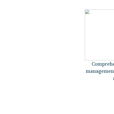
Comprehe
management 