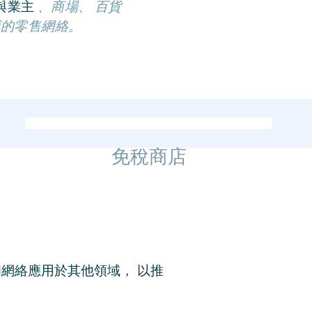
與業主
、商場、 百貨
模的零售網絡。
免稅商店
合作夥伴
Changi Airport
Busan Airport
Incheon Airport
網絡應用於其他領域， 以推
Jeju Airport
Lotte Duty Free