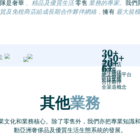
團隊是奢華
、精品及優質生活
零售
業務的專家。
我們
貿及免稅商店組成長期合作夥伴網絡，
擁有
最大規
30+
250+
20+
免稅商店
6+
房地產
合作夥伴
網上購物平台
合作夥伴
藍鐘集團
合作夥伴
全渠道概念
其他
業務
業文化和業務核心。除了零售外，我們亦把專業知識和
動亞洲奢侈品及優質生活生態系統的發展。